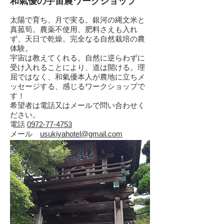
和氣優の宇宙農ワークショップ
太陽で育ち、月で実る。銀河の縄文米と
真菰筍。農薬不使用、肥料さえも入れ
ず、天日で乾燥。完全なる自然栽培の農
体験。
宇宙は教えてくれる。自然に逆らわずに
受け入れることにより、道は開ける。理
屈ではなく、和氣優本人が農地に立ちメ
ッセージする、感じるワークショップで
す！
​希望者は電話又はメールで問い合わせく
ださい。
電話
0972-77-4753
メール
usukiyahotel@gmail.com