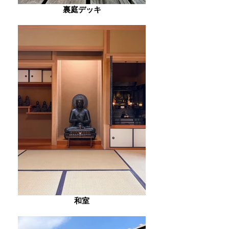
裏庭デッキ
和室